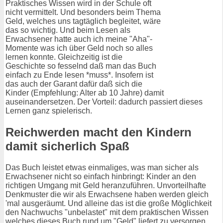
Praktisches Wissen wird in der Schule oft
nicht vermittelt. Und besonders beim Thema
Geld, welches uns tagtäglich begleitet, wäre
das so wichtig. Und beim Lesen als
Erwachsener hatte auch ich meine "Aha"-
Momente was ich über Geld noch so alles
lernen konnte. Gleichzeitig ist die
Geschichte so fesselnd daß man das Buch
einfach zu Ende lesen *muss*. Insofern ist
das auch der Garant dafür daß sich die
Kinder (Empfehlung: Alter ab 10 Jahre) damit
auseinandersetzen. Der Vorteil: dadurch passiert dieses
Lernen ganz spielerisch.
Reichwerden macht den Kindern
damit sicherlich Spaß
Das Buch leistet etwas einmaliges, was man sicher als
Erwachsener nicht so einfach hinbringt: Kinder an den
richtigen Umgang mit Geld heranzuführen. Unvorteilhafte
Denkmuster die wir als Erwachsene haben werden gleich
'mal ausgeräumt. Und alleine das ist die große Möglichkeit
den Nachwuchs "unbelastet" mit dem praktischen Wissen
welches dieses Buch rund um "Geld" liefert zu versorgen.